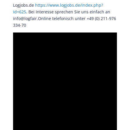
Logjobs.de
https://www.logjobs.de/index.php?
id=625
. Bei Interesse sprechen Sie uns einfach an
info@logfair.Online telefonisch unter +49 (0) 211-976
334-70