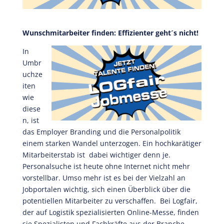
Wunschmitarbeiter finden: Effizienter geht´s nicht!
In
Umbr
uchze
iten
wie
diese
n, ist
das Employer Branding und die Personalpolitik
einem starken Wandel unterzogen. Ein hochkarätiger
Mitarbeiterstab ist dabei wichtiger denn je.
Personalsuche ist heute ohne Internet nicht mehr
vorstellbar. Umso mehr ist es bei der Vielzahl an
Jobportalen wichtig, sich einen Überblick über die
potentiellen Mitarbeiter zu verschaffen. Bei Logfair,
der auf Logistik spezialisierten Online-Messe, finden
sie Spezialisten und Fachkräfte aus der Branche.