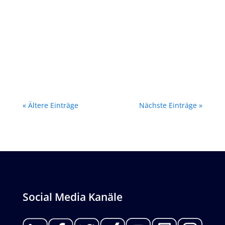
Alle Vorträge der letzten Webkonferenz
"eCommerce Logistik Days" ab sofort als
Aufzeichnung verfügbar. Dazu einfach bei der
LOGfair einloggen und über das persönliche
Dashboard die Aufzeichnung anschauen.
Beste Grüße Ihr LOGfair Orga-Team
« Ältere Einträge
Nächste Einträge »
Social Media Kanäle